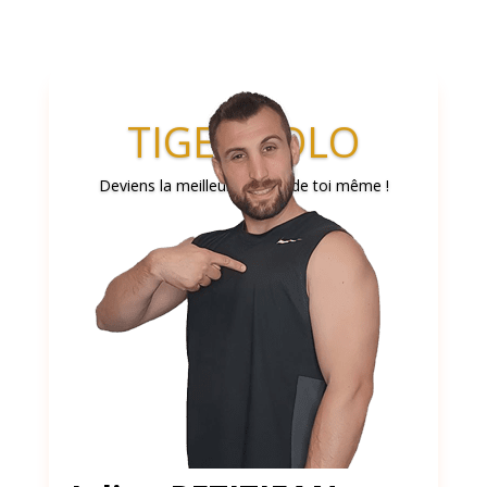
TIGER SOLO
Deviens la meilleur version de toi même !