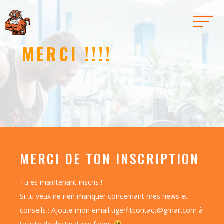
MERCI !!!!
MERCI DE TON INSCRIPTION
Tu es maintenant inscris !
Si tu veux ne rien manquer concernant mes news et
conseils : Ajoute mon email
tigerfitcontact@gmail.com
à