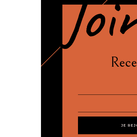
Joi
Rece
JE RE