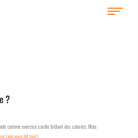
e ?
de comme exercice cardio brûlant des calories. Mais
ur Lyon vous dit tout !