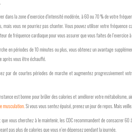
.
r dans la zone d’exercice d’intensité modérée, à 60 ou 70 % de votre fréquen
, mais vous ne pourriez pas chanter. Vous pouvez utiliser votre fréquence car
niteur de fréquence cardiaque pour vous assurer que vous faites de l’exercice 
arche en périodes de 10 minutes ou plus, vous obtenez un avantage supplémen
e après vous être échauffé.
ez par de courtes périodes de marche et augmentez progressivement votr
constance est bonne pour brûler des calories et améliorer votre métabolisme, a
de musculation.
Si vous vous sentez épuisé, prenez un jour de repos. Mais veille
 et que vous cherchez à le maintenir, les CDC recommandent de consacrer 60 à
geant pas plus de calories que vous n’en dépensez pendant la journée.