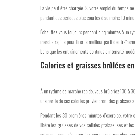
La vie peut être chargée. Si votre emploi du temps ne
pendant des périodes plus courtes d’au moins 10 minu
Échauffez-vous toujours pendant cinq minutes à un rythm
marche rapide pour tirer le meilleur parti d’entraîn
bons que les entraînements continus d’intensité modér
Calories et graisses brûlées e
À un rythme de marche rapide, vous brûleriez 100 à 30
une partie de ces calories proviendront des graisses 
Pendant les 30 premières minutes d’exercice, votre 
libère les graisses de vos cellules graisseuses et l
votre endurance à la marche pour pouvoir marcher pend