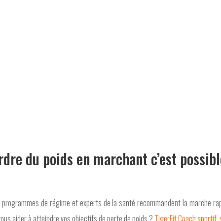
rdre du poids en marchant c’est possibl
x programmes de régime et experts de la santé recommandent la marche rapi
ous aider à atteindre vos objectifs de perte de poids ?
TigerFit Coach sportif s