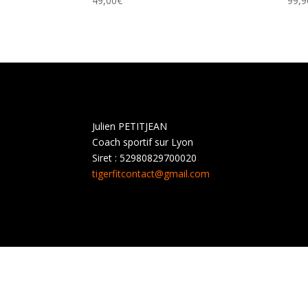
49,00
€
99,9
Julien PETITJEAN
Coach sportif sur Lyon
Siret : 52980829700020
tigerfitcontact@gmail.com