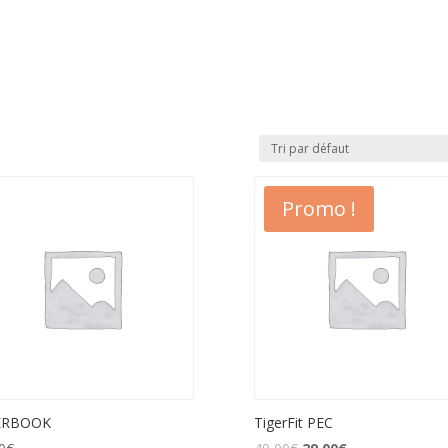
Promo !
ERBOOK
TigerFit PEC
Le
Le