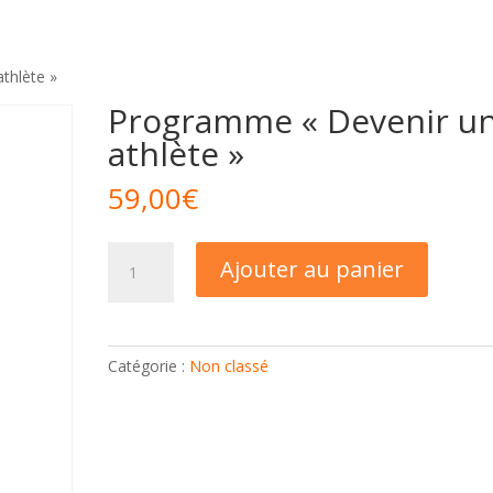
thlète »
Programme « Devenir u
athlète »
59,00
€
quantité
Ajouter au panier
de
Programme
"Devenir
un
Catégorie :
Non classé
athlète"