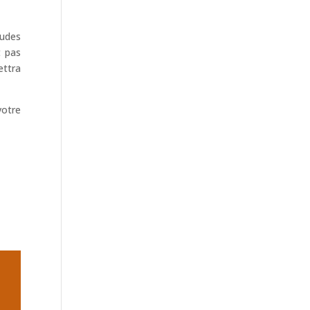
tudes
t pas
ettra
votre