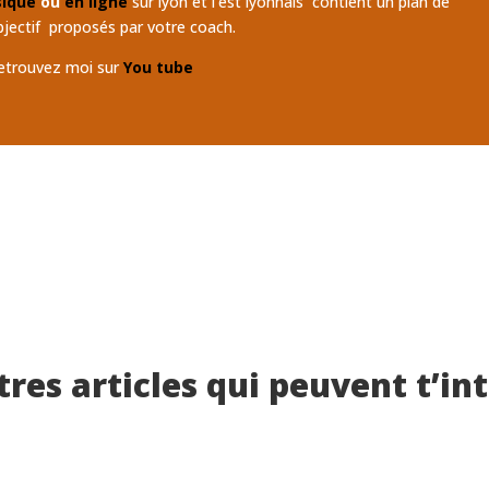
sique
ou
en ligne
sur lyon et l’est lyonnais contient un plan de
bjectif proposés par votre coach.
etrouvez moi sur
You tube
tres articles qui peuvent t’in