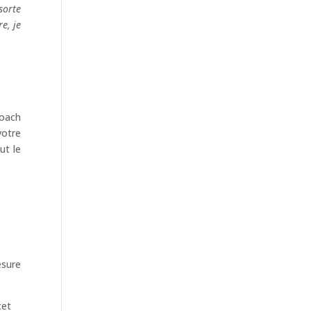
sorte
e, je
coach
votre
ut le
esure
cet