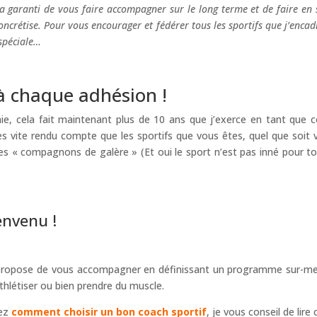
 la garanti de vous faire accompagner sur le long terme et de faire en 
ncrétise. Pour vous encourager et fédérer tous les sportifs que j’encadr
 spéciale…
à chaque adhésion !
e, cela fait maintenant plus de 10 ans que j’exerce en tant que 
rès vite rendu compte que les sportifs que vous êtes, quel que soit 
es « compagnons de galère » (Et oui le sport n’est pas inné pour to
envenu !
ous propose de vous accompagner en définissant un programme sur-m
thlétiser ou bien prendre du muscle.
dez
comment choisir un bon coach sportif
, je vous conseil de lire 