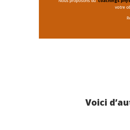
Nous proposons du
coachings phy
votre o
R
Voici d’au