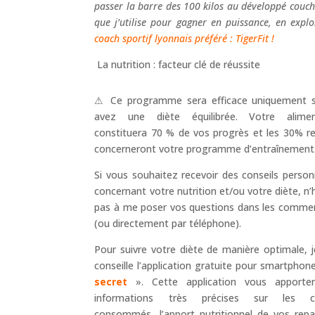
passer la barre des 100 kilos au développé couch
que j’utilise pour gagner en puissance, en expl
coach sportif lyonnais préféré : TigerFit !
La nutrition : facteur clé de réussite
⚠ Ce programme sera efficace uniquement s
avez une diète équilibrée. Votre alimen
constituera 70 % de vos progrès et les 30% r
concerneront votre programme d’entraînement
Si vous souhaitez recevoir des conseils person
concernant votre nutrition et/ou votre diète, n’
pas à me poser vos questions dans les comme
(ou directement par téléphone).
Pour suivre votre diète de manière optimale, 
conseille l’application gratuite pour smartphon
secret
». Cette application vous apporte
informations très précises sur les ca
consommés, l’apport nutritionnel de vos rep