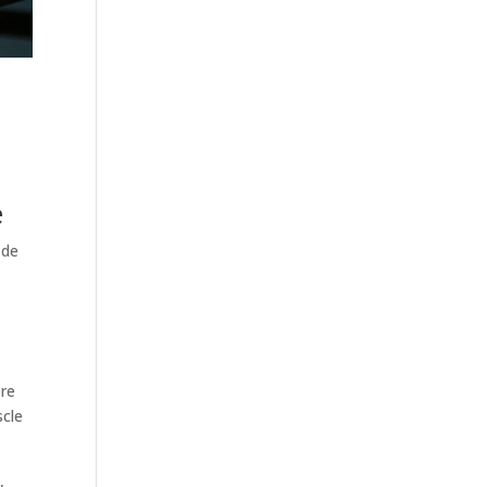
e
 de
ère
scle
,