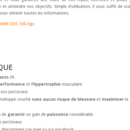
et atteindre vos objectifs. Simple d’utilisation, il vous suffit de sc
pour obtenir toutes les informations.
RRE DES 100 Kgs
QUE
ants
/!\
performance
et
l’hypertrophie
musculaire
 vos pectoraux
développé couché
sans aucun risque de blessure
et
maximiser
la
n de
garantir
un gain de
puissance
considérable
s pectoraux
s
directement par mail ou sur Facebook