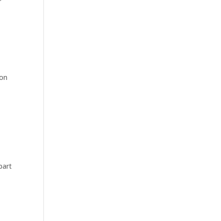
 on
part