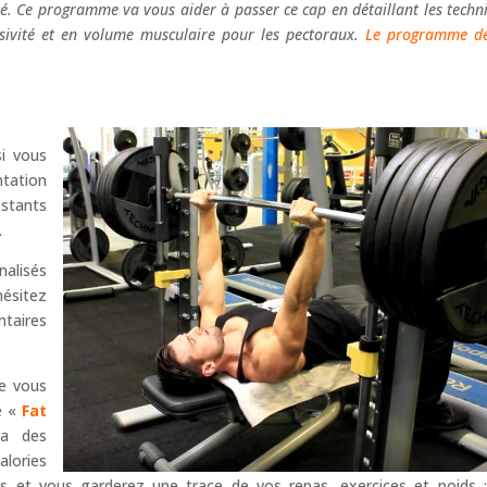
é. Ce programme va vous aider à passer ce cap en détaillant les techn
osivité et en volume musculaire pour les pectoraux.
Le programme d
i vous
tation
estants
.
nalisés
hésitez
ntaires
je vous
e «
Fat
ra des
lories
as et vous garderez une trace de vos repas, exercices et poids 