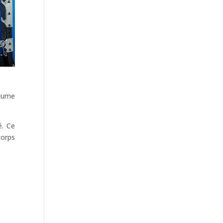
olume
é. Ce
corps