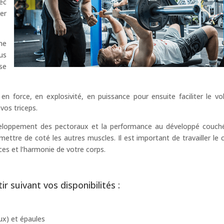
ec
er
me
us
se
force, en explosivité, en puissance pour ensuite faciliter le v
vos triceps.
veloppement des pectoraux et la performance au développé couch
mettre de coté les autres muscles. Il est important de travailler le 
es et l’harmonie de votre corps.
r suivant vos disponibilités :
ux) et épaules